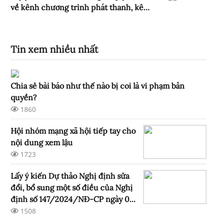
về kênh chương trình phát thanh, kênh
chương trình truyền hình phục vụ
nhiệm vụ chính trị, thông tin tuyên
truyền thiết yếu của quốc gia và của
Tin xem nhiều nhất
địa phương
Chia sẻ bài báo như thế nào bị coi là vi phạm bản
quyền?
1860
Hội nhóm mạng xã hội tiếp tay cho
nội dung xem lậu
1723
Lấy ý kiến Dự thảo Nghị định sửa
đổi, bổ sung một số điều của Nghị
định số 147/2024/NĐ-CP ngày 09
tháng 11 năm 2024 của Chính phủ
1508