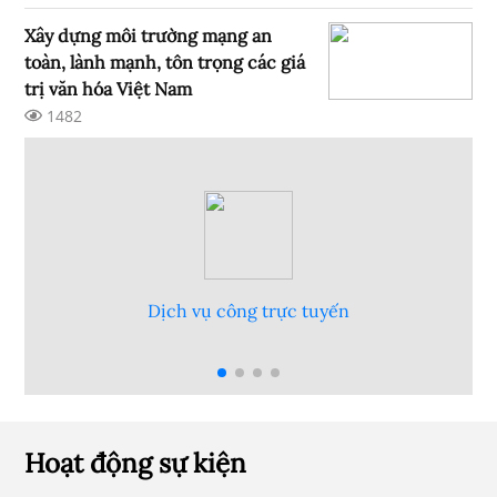
quản lý, cung cấp, sử dụng dịch vụ
Xây dựng môi trường mạng an
Internet và thông tin trên mạng
toàn, lành mạnh, tôn trọng các giá
trị văn hóa Việt Nam
1482
Dịch vụ công trực tuyến
Hoạt động sự kiện