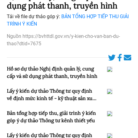
dụng phát thanh, truyền hình
Tải về file dự thảo góp ý:
BẢN TỔNG HỢP TIẾP THU GIẢI
TRÌNH Ý KIẾN
Nguồn https://bvhttdl.gov.vn/y-kien-cho-van-ban-du-
thao?dtid=7675
Hồ sơ dự thảo Nghị định quản lý, cung
cấp và sử dụng phát thanh, truyền hình
Lấy ý kiến dự thảo Thông tư quy định
về định mức kinh tế - kỹ thuật sản xuất
chương trình phát thanh, chương trình
truyền hình
Bản tổng hợp tiếp thu, giải trình ý kiến
góp ý dự thảo Thông tư kênh thiết yếu
Lấy ý kiến dự thảo Thông tư quy định